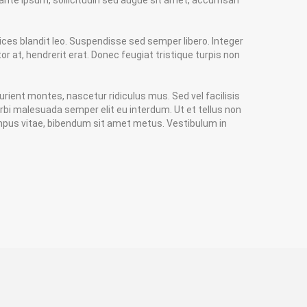
ante ipsum, sollicitudin sed augue sit amet, accumsan
trices blandit leo. Suspendisse sed semper libero. Integer
 at, hendrerit erat. Donec feugiat tristique turpis non
rient montes, nascetur ridiculus mus. Sed vel facilisis
orbi malesuada semper elit eu interdum. Ut et tellus non
tempus vitae, bibendum sit amet metus. Vestibulum in