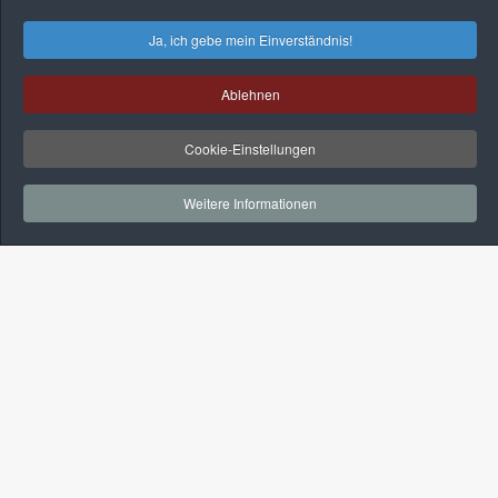
Ja, ich gebe mein Einverständnis!
Ablehnen
Cookie-Einstellungen
Weitere Informationen
Kontakt
+49-(0)3381-524175
+49-(0)160-96243728
info@alt-kelber.de