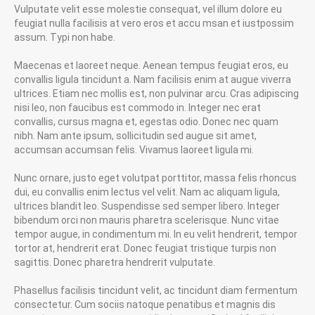
Vulputate velit esse molestie consequat, vel illum dolore eu
feugiat nulla facilisis at vero eros et accu msan et iustpossim
assum. Typi non habe.
Maecenas et laoreet neque. Aenean tempus feugiat eros, eu
convallis ligula tincidunt a. Nam facilisis enim at augue viverra
ultrices. Etiam nec mollis est, non pulvinar arcu. Cras adipiscing
nisi leo, non faucibus est commodo in. Integer nec erat
convallis, cursus magna et, egestas odio. Donec nec quam
nibh. Nam ante ipsum, sollicitudin sed augue sit amet,
accumsan accumsan felis. Vivamus laoreet ligula mi.
Nunc ornare, justo eget volutpat porttitor, massa felis rhoncus
dui, eu convallis enim lectus vel velit. Nam ac aliquam ligula,
ultrices blandit leo. Suspendisse sed semper libero. Integer
bibendum orci non mauris pharetra scelerisque. Nunc vitae
tempor augue, in condimentum mi. In eu velit hendrerit, tempor
tortor at, hendrerit erat. Donec feugiat tristique turpis non
sagittis. Donec pharetra hendrerit vulputate.
Phasellus facilisis tincidunt velit, ac tincidunt diam fermentum
consectetur. Cum sociis natoque penatibus et magnis dis