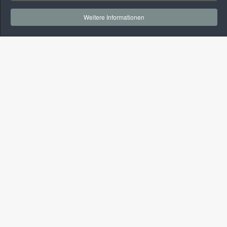
Weitere Informationen
Kontakt
+49-(0)3381-524175
+49-(0)160-96243728
info@alt-kelber.de
Navigation
Start
Wunschimmobilie