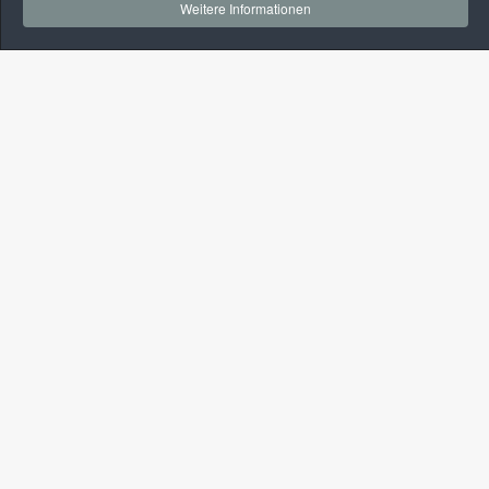
Weitere Informationen
Kontakt
+49-(0)3381-524175
+49-(0)160-96243728
info@alt-kelber.de
Navigation
Start
Wunschimmobilie
Verkäufer