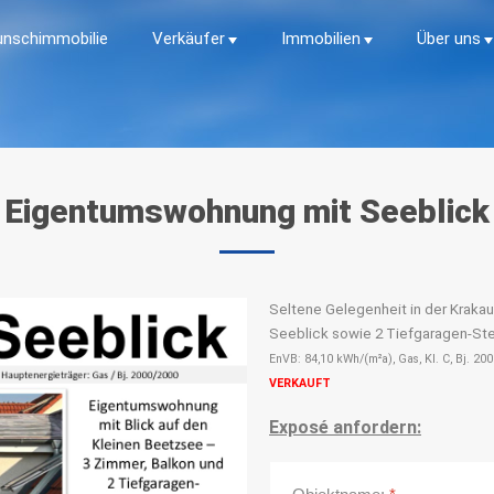
nschimmobilie
Verkäufer
Immobilien
Über uns
Eigentumswohnung
mit
Seeblick
Seltene Gelegenheit in der Kraka
Seeblick sowie 2 Tiefgaragen-Ste
EnVB: 84,10 kWh/(m²a), Gas, Kl. C, Bj. 20
VERKAUFT
Exposé anfordern: