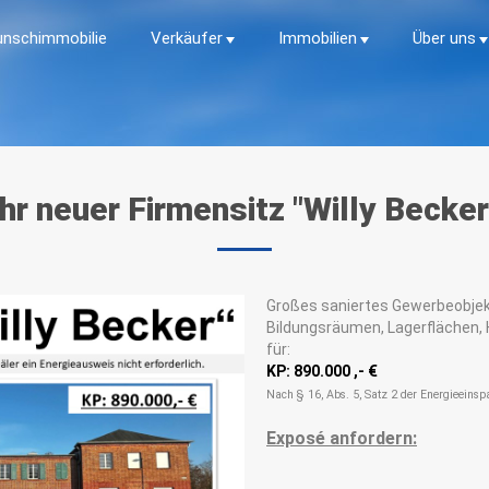
nschimmobilie
Verkäufer
Immobilien
Über uns
Ihr
neuer
Firmensitz
"Willy
Becker
Großes saniertes Gewerbeobjekt
Bildungsräumen, Lagerflächen, 
für:
KP: 890.000 ,- €
Nach § 16, Abs. 5, Satz 2 der Energieeinsp
Exposé anfordern: