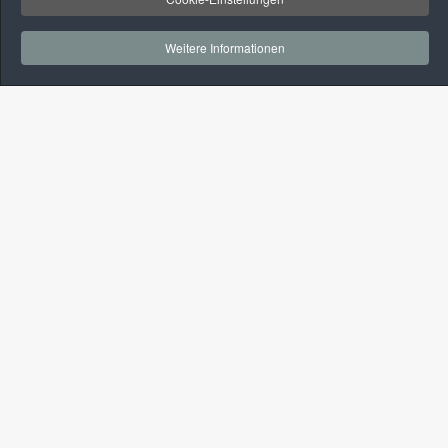
Weitere Informationen
Kontakt
+49-(0)3381-524175
+49-(0)160-96243728
info@alt-kelber.de
Navigation
Start
Wunschimmobilie