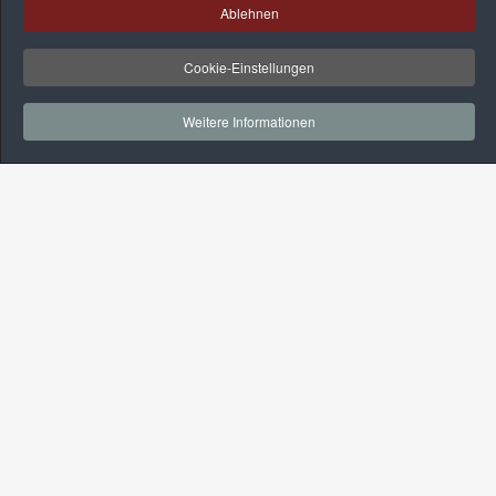
Ablehnen
Cookie-Einstellungen
Weitere Informationen
Kontakt
+49-(0)3381-524175
+49-(0)160-96243728
info@alt-kelber.de
Navigation